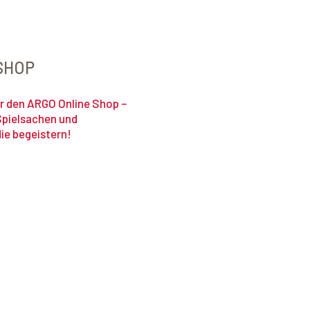
SHOP
r den ARGO Online Shop –
Spielsachen und
die begeistern!