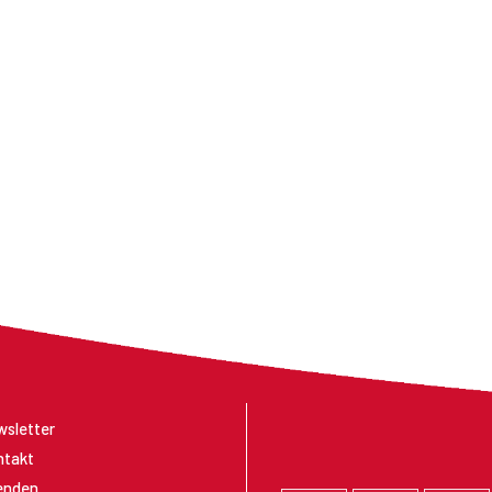
sletter
ntakt
enden