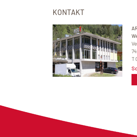
KONTAKT
A
We
Ve
74
T 
So