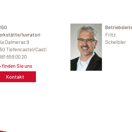
RGO
Betriebsleit
rkstätte/luvratori
Fritz
ia Dalmeras 9
Scheibler
50 Tiefencastel/Casti
081 659 00 20
 finden Sie uns
Kontakt