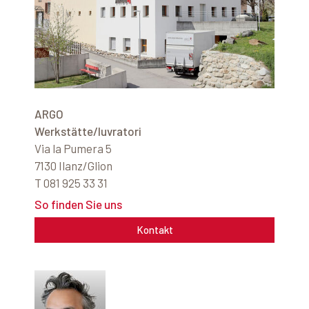
ARGO
Werkstätte/luvratori
Via la Pumera 5
7130 Ilanz/Glion
T 081 925 33 31
So finden Sie uns
Kontakt