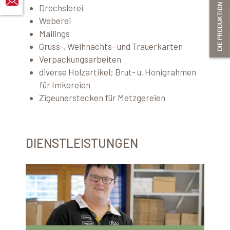
Drechslerei
Weberei
Mailings
Gruss-, Weihnachts- und Trauerkarten
Verpackungsarbeiten
diverse Holzartikel; Brut- u. Honigrahmen
für Imkereien
Zigeunerstecken für Metzgereien
DIENSTLEISTUNGEN
K
O
N
T
A
K